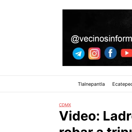
Skip
to
content
Tlalnepantla
Ecatepe
CDMX
Video: Ladró