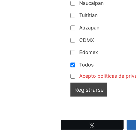
Naucalpan
Tultitlan
Atizapan
CDMX
Edomex
Todos
Acepto politicas de priv
Tweet