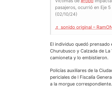
Victimas de
#robo
impactan
pasajeros, ocurrió en Eje 5
(02/10/24)
♬ sonido original – RamO
El individuo quedó prensado 
Churubusco y Calzada de La V
camioneta y lo embistieron.
Policías auxiliares de la Ciu
periciales de l Fiscalía Gener
a la morgue correspondiente