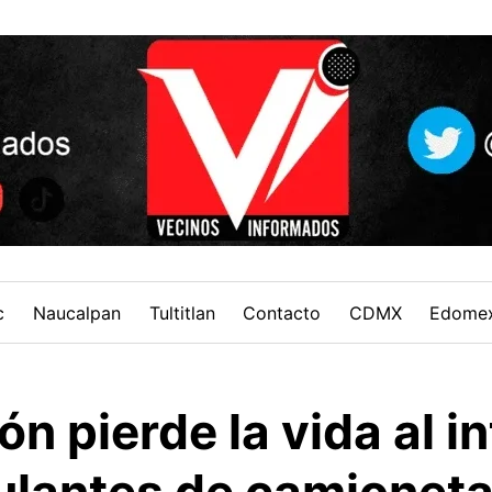
c
Naucalpan
Tultitlan
Contacto
CDMX
Edome
n pierde la vida al i