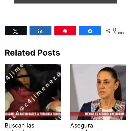
0
Tweet
Share
Pin
Share
SHARES
Related Posts
Buscan las
Asegura