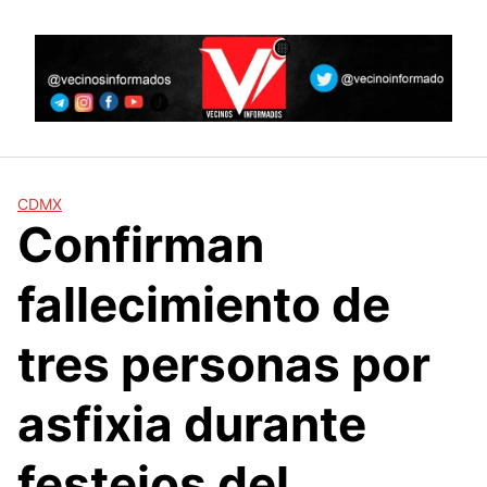
Skip
to
content
CDMX
Confirman
fallecimiento de
tres personas por
asfixia durante
festejos del