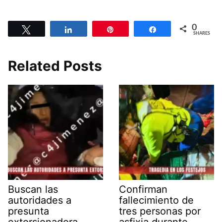
0
Tweet
Share
Pin
Share
SHARES
Related Posts
Buscan las
Confirman
autoridades a
fallecimiento de
presunta
tres personas por
extorsionadora
asfixia durante