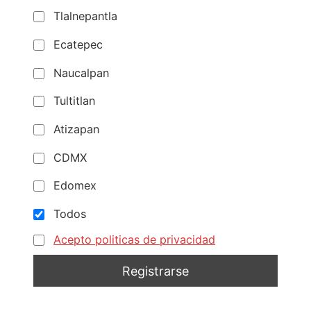
Tlalnepantla
Ecatepec
Naucalpan
Tultitlan
Atizapan
CDMX
Edomex
Todos
Acepto politicas de privacidad