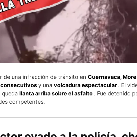
 de una infracción de tránsito en
Cuernavaca, More
 consecutivos
y una
volcadura espectacular
. El vi
y queda
llanta arriba sobre el asfalto
. Fue detenido p
ades competentes.
or evade a la policía, ch