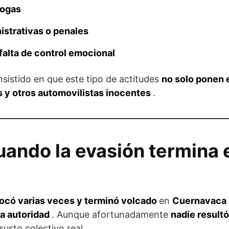
rogas
istrativas o penales
alta de control emocional
nsistido en que este tipo de actitudes
no solo ponen 
s y otros automovilistas inocentes
.
uando la evasión termina 
ocó varias veces y terminó volcado
en
Cuernavaca
la autoridad
. Aunque afortunadamente
nadie result
 susto colectivo real.