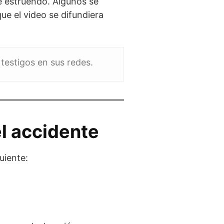
te estruendo. Algunos se
que el video se difundiera
testigos en sus redes.
el accidente
guiente: