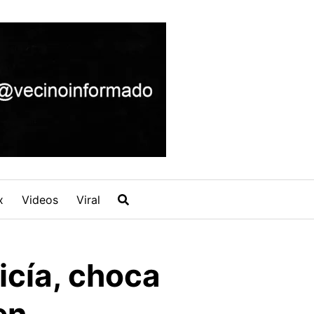
x
Videos
Viral
icía, choca