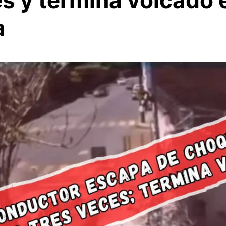
s y termina volcado 
a