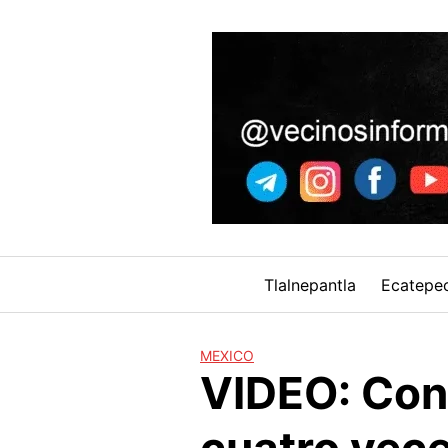
Skip
to
content
Tlalnepantla
Ecatepe
MEXICO
VIDEO: Cond