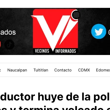
c
Naucalpan
Tultitlan
Contacto
CDMX
Edome
uctor huye de la pol