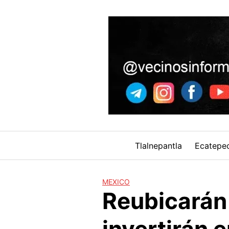
Skip
to
content
Tlalnepantla
Ecatepe
MEXICO
Reubicarán 