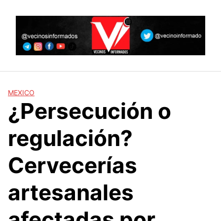
Skip
to
content
MEXICO
¿Persecución o
regulación?
Cervecerías
artesanales
afectadas por