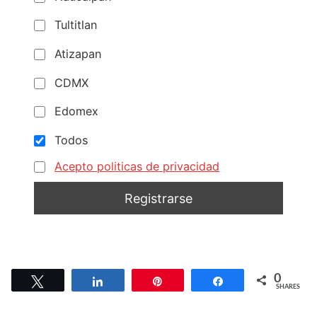
Tultitlan
Atizapan
CDMX
Edomex
Todos
Acepto politicas de privacidad
0
Tweet
Share
Pin
Share
SHARES