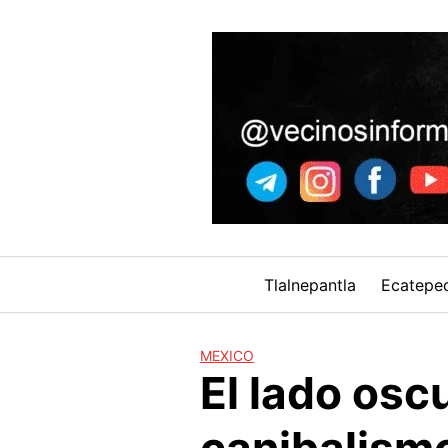
Skip
to
content
Tlalnepantla
Ecatepe
MEXICO
El lado oscu