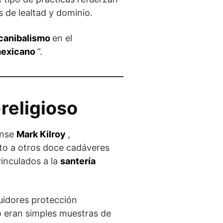
s de lealtad y dominio.
 canibalismo
en el
mexicano
”.
-religioso
ense
Mark Kilroy
,
nto a otros doce cadáveres
vinculados a la
santería
uidores protección
no eran simples muestras de