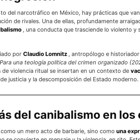
to del narcotráfico en México, hay prácticas que van 
ución de rivales. Una de ellas, profundamente arraiga
ibalismo
, una conducta que trasciende lo violento y 
diado por
Claudio Lomnitz
, antropólogo e historiado
Para una teología política del crimen organizado (2
 de violencia ritual se insertan en un contexto de
vac
 de justicia y la descomposición del Estado moderno.
ás del canibalismo en los 
o como un mero acto de barbarie, sino como
una expr
po se convierte en mensaje y la violencia, en rito. Est