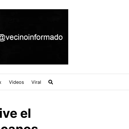
x
Videos
Viral
ive el