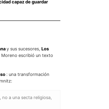
icidad capaz de guardar
ana
y sus sucesores,
Los
”. Moreno escribió un texto
aso
: una transformación
mnitz:
 no a una secta religiosa,