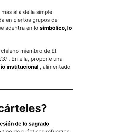
más allá de la simple
da en ciertos grupos del
se adentra en lo
simbólico, lo
r chileno miembro de El
023)
. En ella, propone una
ío institucional
, alimentado
cárteles?
esión de lo sagrado
e tipo de prácticas refuerzan