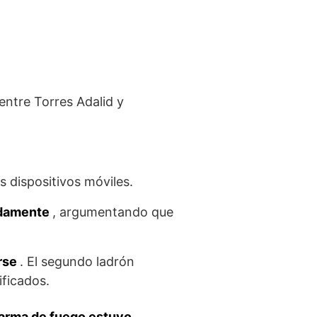
 entre Torres Adalid y
os dispositivos móviles.
ndamente
, argumentando que
arse
. El segundo ladrón
ificados.
arma de fuego estuvo