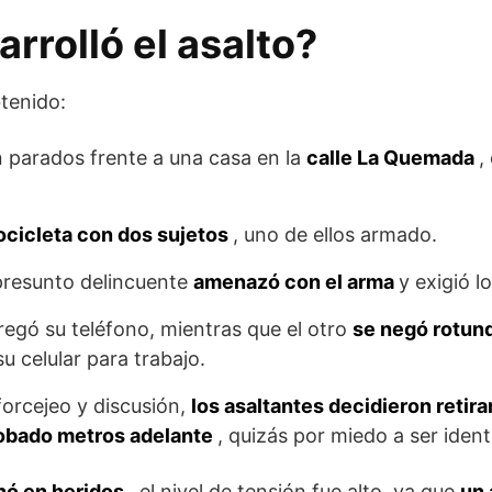
rrolló el asalto?
tenido:
parados frente a una casa en la
calle La Quemada
,
cicleta con dos sujetos
, uno de ellos armado.
 presunto delincuente
amenazó con el arma
y exigió l
regó su teléfono, mientras que el otro
se negó rotu
u celular para trabajo.
forcejeo y discusión,
los asaltantes decidieron retir
 robado metros adelante
, quizás por miedo a ser ident
nó en heridos
, el nivel de tensión fue alto, ya que
un 