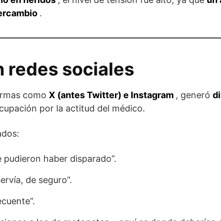
tercambio
.
 redes sociales
aformas como
X (antes Twitter) e Instagram
, generó
d
upación por la actitud del médico.
ados:
le pudieron haber disparado”.
servía, de seguro”.
ecuente”.