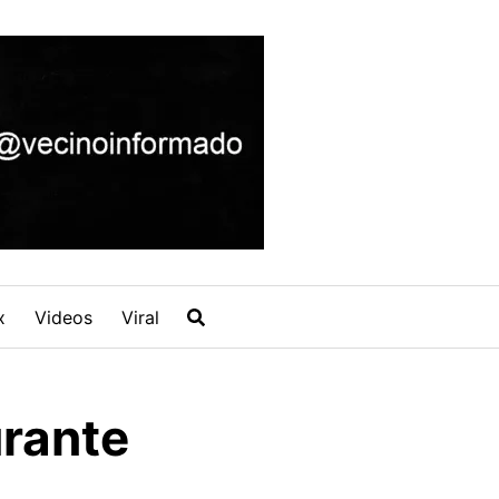
x
Videos
Viral
urante