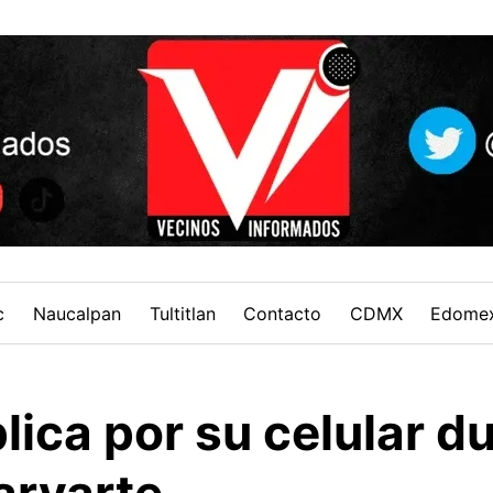
c
Naucalpan
Tultitlan
Contacto
CDMX
Edome
lica por su celular d