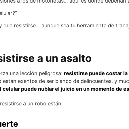
visiones a los de motonetas… aquí es donde deberían 
elular?”
 que resistirse… aunque sea tu herramienta de trabaj
istirse a un asalto
erza una lección peligrosa:
resistirse puede costar la
o están exentos de ser blanco de delincuentes, y mu
l celular puede nublar el juicio en un momento de e
resistirse a un robo están:
uerte