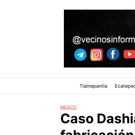
Skip
to
content
Tlalnepantla
Ecatepe
MEXICO
Caso Dashi