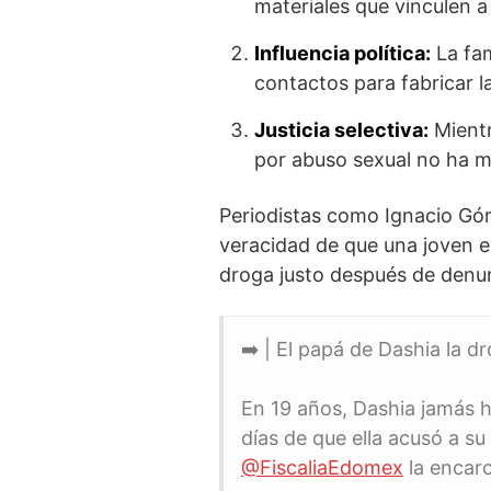
materiales que vinculen a 
Influencia política:
La fam
contactos para fabricar l
Justicia selectiva:
Mientr
por abuso sexual no ha m
Periodistas como Ignacio Góm
veracidad de que una joven es
droga justo después de denunc
➡️ | El papá de Dashia la d
En 19 años, Dashia jamás h
días de que ella acusó a su
@FiscaliaEdomex
la encar