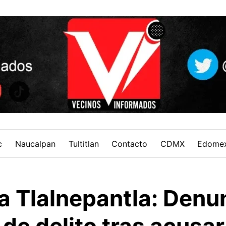
c
Naucalpan
Tultitlan
Contacto
CDMX
Edome
a Tlalnepantla: Denu