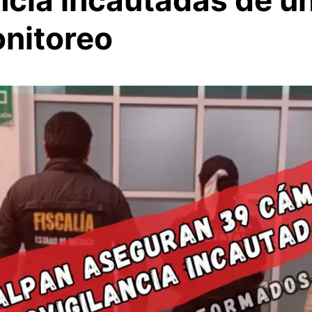
ncia incautadas de u
onitoreo