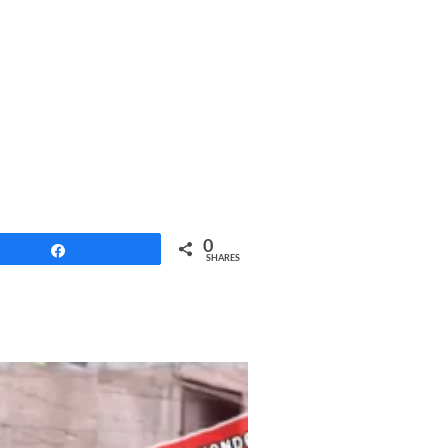
0
Share
SHARES