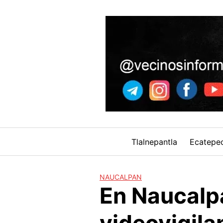
Skip
to
content
Tlalnepantla
Ecatepe
NAUCALPAN
En Naucalp