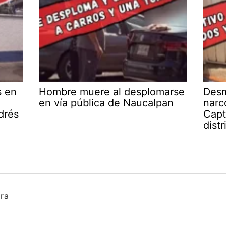
s en
Hombre muere al desplomarse
Desm
en vía pública de Naucalpan
narc
drés
Capt
dist
ura