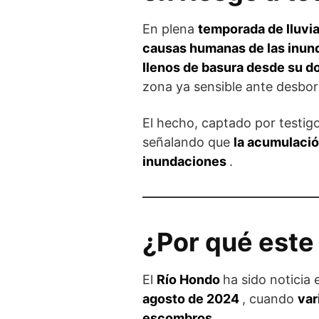
En plena
temporada de lluvi
causas humanas de las inun
llenos de basura desde su d
zona ya sensible ante desbo
El hecho, captado por testi
señalando que
la acumulació
inundaciones
.
¿Por qué este
El
Río Hondo
ha sido noticia
agosto de 2024
, cuando
var
escombros
.