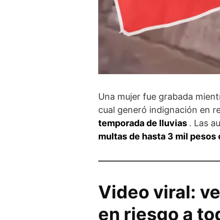
Una mujer fue grabada mientr
cual generó indignación en r
temporada de lluvias
. Las a
multas de hasta 3 mil pesos 
Video viral: v
en riesgo a t