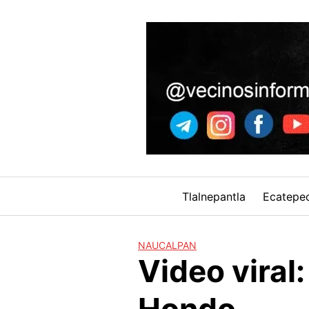
Skip
to
content
Tlalnepantla
Ecatepe
NAUCALPAN
Video viral: