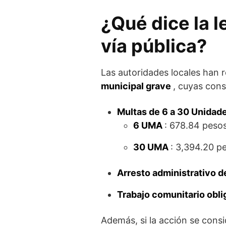
¿Qué dice la l
vía pública?
Las autoridades locales han
municipal grave
, cuyas cons
Multas de 6 a 30 Unidad
6 UMA
: 678.84 peso
30 UMA
: 3,394.20 p
Arresto administrativo d
Trabajo comunitario obli
Además, si la acción se cons