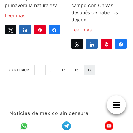
primavera la naturaleza
campo con Chivas
después de haberlos
Leer mas
dejado
Leer mas
Tweet
Share
Pin
Share
0
SHARES
Tweet
Share
Pin
Sh
0
SHARES
« ANTERIOR
1
…
15
16
17
Noticias de mexico sin censura