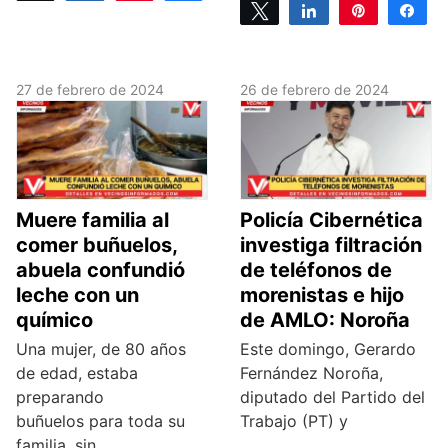
Tweet
Share
Pin
Sh
0
SHARES
0
SHARES
27 de febrero de 2024
26 de febrero de 2024
Muere familia al
Policía Cibernética
comer buñuelos,
investiga filtración
abuela confundió
de teléfonos de
leche con un
morenistas e hijo
químico
de AMLO: Noroña
Una mujer, de 80 años
Este domingo, Gerardo
de edad, estaba
Fernández Noroña,
preparando
diputado del Partido del
buñuelos para toda su
Trabajo (PT) y
familia, sin