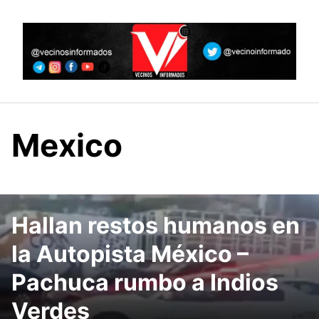
Skip
to
content
Mexico
Hallan restos humanos en
la Autopista México –
Pachuca rumbo a Indios
Verdes