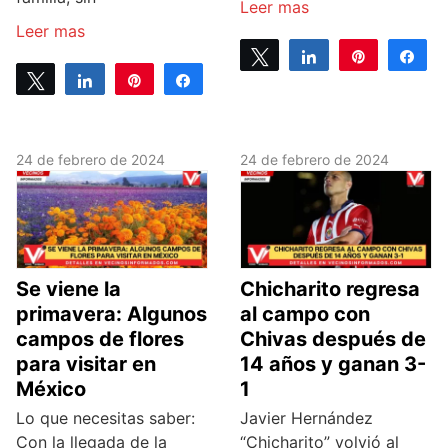
Leer mas
Leer mas
Tweet
Share
Pin
Sh
Tweet
Share
Pin
Share
0
SHARES
0
SHARES
24 de febrero de 2024
24 de febrero de 2024
Se viene la
Chicharito regresa
primavera: Algunos
al campo con
campos de flores
Chivas después de
para visitar en
14 años y ganan 3-
México
1
Lo que necesitas saber:
Javier Hernández
Con la llegada de la
“Chicharito” volvió al