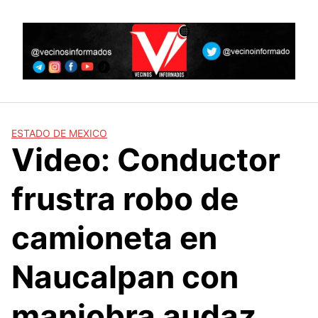
Skip
to
content
ESTADO DE MEXICO
Video: Conductor
frustra robo de
camioneta en
Naucalpan con
maniobra audaz