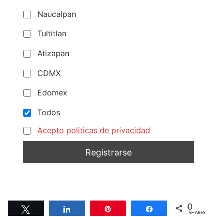
Naucalpan
Tultitlan
Atizapan
CDMX
Edomex
Todos
Acepto politicas de privacidad
0
Tweet
Share
Pin
Share
SHARES