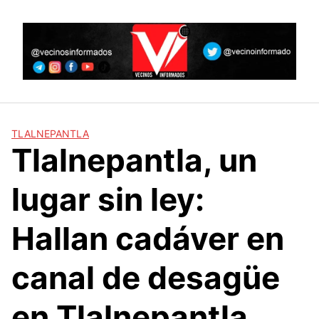
Skip
to
content
TLALNEPANTLA
Tlalnepantla, un
lugar sin ley:
Hallan cadáver en
canal de desagüe
en Tlalnepantla