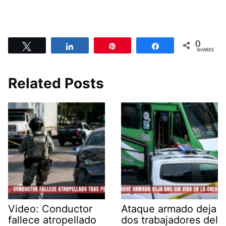
0
Tweet
Share
Pin
Share
SHARES
Related Posts
Video: Conductor
Ataque armado deja
fallece atropellado
dos trabajadores del