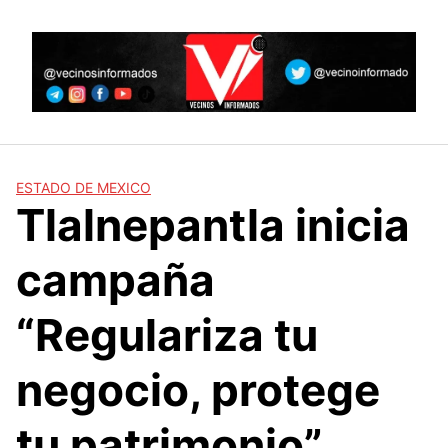
Skip
to
content
ESTADO DE MEXICO
Tlalnepantla inicia
campaña
“Regulariza tu
negocio, protege
tu patrimonio”