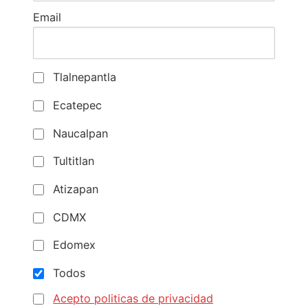
Email
Tlalnepantla
Ecatepec
Naucalpan
Tultitlan
Atizapan
CDMX
Edomex
Todos
Acepto politicas de privacidad