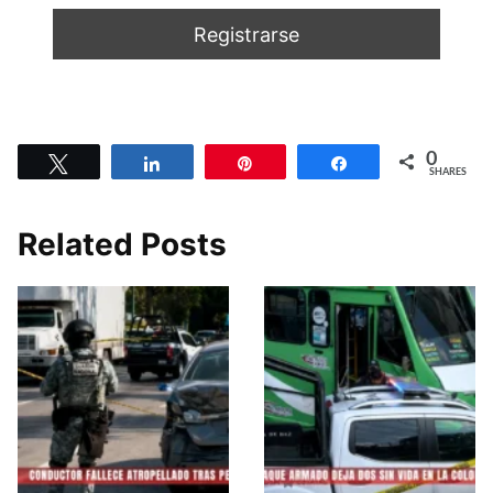
0
Tweet
Share
Pin
Share
SHARES
Related Posts