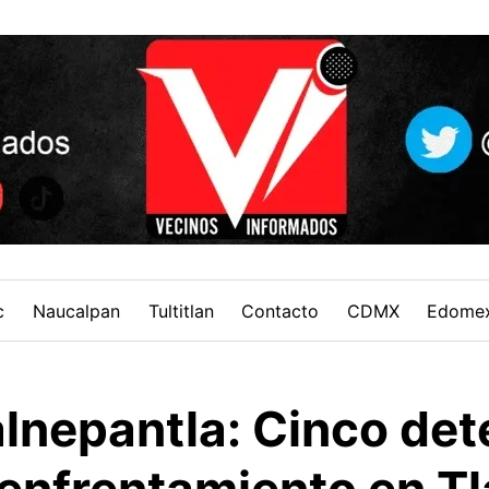
c
Naucalpan
Tultitlan
Contacto
CDMX
Edome
alnepantla: Cinco det