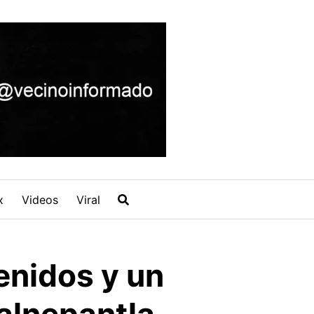
x
Videos
Viral
enidos y un