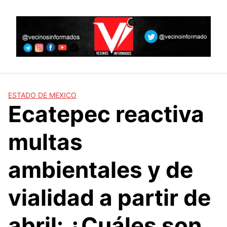
Skip
to
content
ESTADO DE MEXICO
Ecatepec reactiva
multas
ambientales y de
vialidad a partir de
abril: ¿Cuáles son