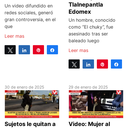
Tlalnepantla
Un video difundido en
Edomex
redes sociales, generó
gran controversia, en el
Un hombre, conocido
que
como “El chuky”, fue
asesinado tras ser
Leer mas
baleado luego
Tweet
Share
Pin
Share
Leer mas
0
SHARES
Tweet
Share
Pin
Sh
0
SHARES
30 de enero de 2025
29 de enero de 2025
Sujetos le quitan a
Video: Mujer al