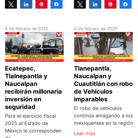
Tweet
Share
Pin
Share
Tweet
Share
Pin
Sh
0
0
SHARES
SHARES
4 de febrero de 2025
4 de febrero de 2025
Ecatepec,
Tlanepantla,
Tlalnepantla y
Naucalpan y
Naucalpan
Cuautitlán con robo
recibirán millonaria
de Vehículos
inversión en
imparables
seguridad
El robo de vehículos
continúa amagando a los
Para el ejercicio fiscal
mexiquenses en la región
2025 al Estado de
México le corresponden
Leer mas