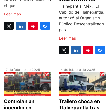
el que
Tlalnepantla, Méx.- El
Cabildo de Tlalnepantla,
Leer mas
autorizó al Organismo
Público Descentralizado
Tweet
Share
Pin
Share
para
0
SHARES
Leer mas
Tweet
Share
Pin
Sh
0
SHARES
17 de febrero de 2025
14 de febrero de 2025
Controlan un
Trailero choca en
incendio en
Tlalnepantla tras