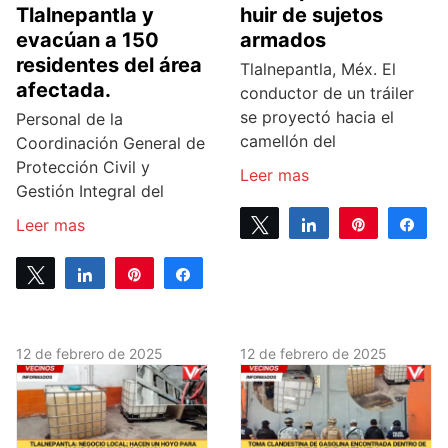
Tlalnepantla y
huir de sujetos
evacúan a 150
armados
residentes del área
Tlalnepantla, Méx. El
afectada.
conductor de un tráiler
se proyectó hacia el
Personal de la
camellón del
Coordinación General de
Protección Civil y
Leer mas
Gestión Integral del
Leer mas
Tweet
Share
Pin
Sh
0
SHARES
Tweet
Share
Pin
Share
0
SHARES
12 de febrero de 2025
12 de febrero de 2025