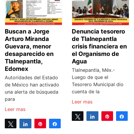
Buscan a Jorge
Denuncia tesorero
Arturo Miranda
de Tlalnepantla
Guevara, menor
crisis financiera en
desaparecido en
el Organismo de
Tlalnepantla,
Agua
Edomex
Tlalnepantla, Méx.-
Luego de que el
Autoridades del Estado
Tesorero Municipal dio
de México han activado
cuenta de la
una alerta de búsqueda
para
Leer mas
Leer mas
Tweet
Share
Pin
Sh
Tweet
Share
Pin
Share
0
SHARES
0