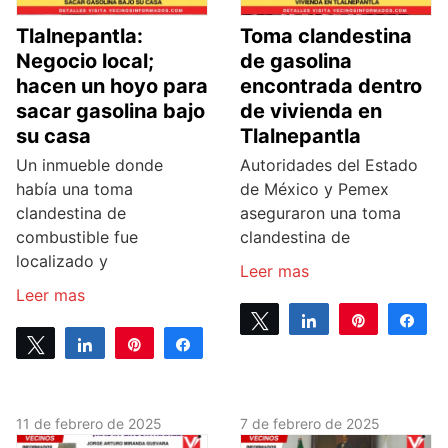
Tlalnepantla:
Toma clandestina
Negocio local;
de gasolina
hacen un hoyo para
encontrada dentro
sacar gasolina bajo
de vivienda en
su casa
Tlalnepantla
Un inmueble donde
Autoridades del Estado
había una toma
de México y Pemex
clandestina de
aseguraron una toma
combustible fue
clandestina de
localizado y
Leer mas
Leer mas
Tweet
Share
Pin
Sh
Tweet
Share
Pin
Share
0
SHARES
0
SHARES
11 de febrero de 2025
7 de febrero de 2025