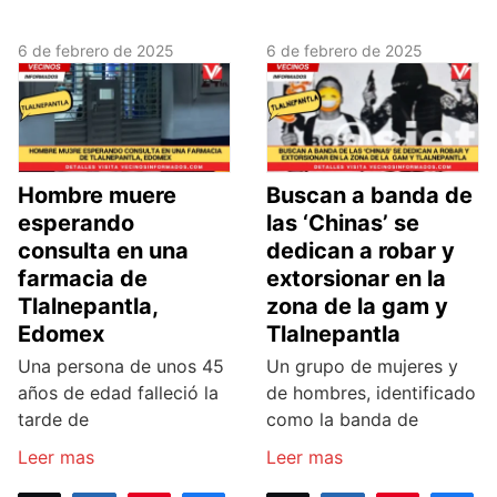
SHARES
6 de febrero de 2025
6 de febrero de 2025
Hombre muere
Buscan a banda de
esperando
las ‘Chinas’ se
consulta en una
dedican a robar y
farmacia de
extorsionar en la
Tlalnepantla,
zona de la gam y
Edomex
Tlalnepantla
Una persona de unos 45
Un grupo de mujeres y
años de edad falleció la
de hombres, identificado
tarde de
como la banda de
Leer mas
Leer mas