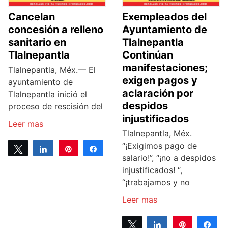
Cancelan
Exempleados del
concesión a relleno
Ayuntamiento de
sanitario en
Tlalnepantla
Tlalnepantla
Continúan
manifestaciones;
Tlalnepantla, Méx.— El
exigen pagos y
ayuntamiento de
aclaración por
Tlalnepantla inició el
despidos
proceso de rescisión del
injustificados
Leer mas
Tlalnepantla, Méx.
“¡Exigimos pago de
Tweet
Share
Pin
Share
salario!”, “¡no a despidos
0
injustificados! “,
SHARES
“¡trabajamos y no
Leer mas
Tweet
Share
Pin
Sh