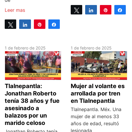
de
Leer mas
Tweet
Share
Pin
Sh
0
SHARES
Tweet
Share
Pin
Share
0
SHARES
1 de febrero de 2025
1 de febrero de 2025
Tlalnepantla:
Mujer al volante es
Jonathan Roberto
arrollada por tren
tenía 38 años y fue
en Tlalnepantla
asesinado a
Tlalnepantla. Méx. Una
balazos por un
mujer de al menos 33
marido celoso
años de edad, resultó
lesionada
Jonathan Roberto tenía