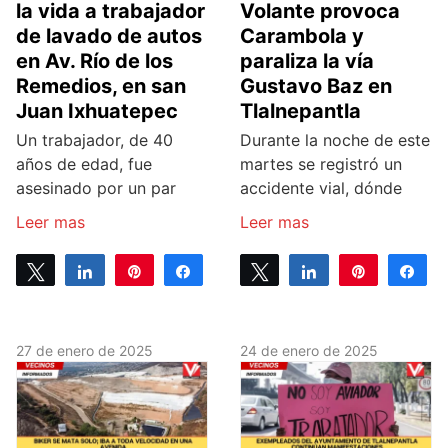
la vida a trabajador
Volante provoca
de lavado de autos
Carambola y
en Av. Río de los
paraliza la vía
Remedios, en san
Gustavo Baz en
Juan Ixhuatepec
Tlalnepantla
Un trabajador, de 40
Durante la noche de este
años de edad, fue
martes se registró un
asesinado por un par
accidente vial, dónde
Leer mas
Leer mas
Tweet
Share
Pin
Share
Tweet
Share
Pin
Sh
0
0
SHARES
SHARES
27 de enero de 2025
24 de enero de 2025