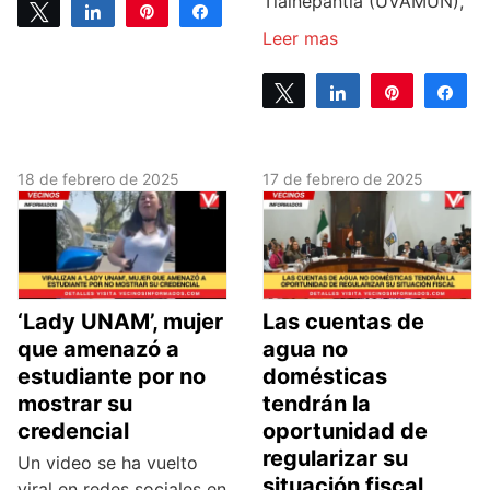
Tlalnepantla (UVAMUN),
Tweet
Share
Pin
Share
Leer mas
0
SHARES
Tweet
Share
Pin
Sh
0
SHARES
18 de febrero de 2025
17 de febrero de 2025
‘Lady UNAM’, mujer
Las cuentas de
que amenazó a
agua no
estudiante por no
domésticas
mostrar su
tendrán la
credencial
oportunidad de
regularizar su
Un video se ha vuelto
situación fiscal
viral en redes sociales en