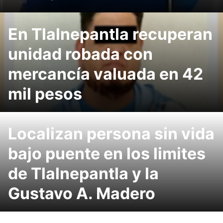
En Tlalnepantla recuperan
unidad robada con
mercancía valuada en 42
mil pesos
Localizan persona sin vida
bajo puente en los limites
de Tlalnepantla y la
Gustavo A. Madero