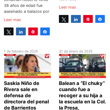
38 años de edad fue
Leer mas
asesinado a balazos por
Tweet
Share
Pin
Sh
Leer mas
0
SHARES
Tweet
Share
Pin
Share
0
SHARES
1 de febrero de 2025
31 de enero de 2025
Saskia Niño de
Balean a “El chuky”
Rivera sale en
cuando fue a
defensa de
recoger a su hija a
directora del penal
la escuela en la Col.
de Barrientos
la Presa,