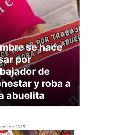
mbre se hace
sar por
abajador de
enestar y roba a
a abuelita
abril de 2025