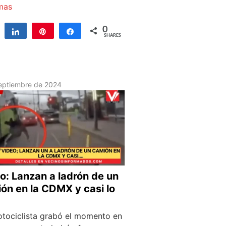
mas
0
Tweet
Share
Pin
Share
SHARES
eptiembre de 2024
o: Lanzan a ladrón de un
ón en la CDMX y casi lo
tociclista grabó el momento en