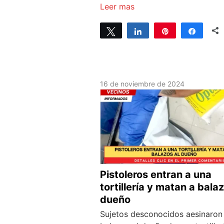
Leer mas
Tweet
Share
Pin
Share
16 de noviembre de 2024
Pistoleros entran a una
tortillería y matan a balaz
dueño
Sujetos desconocidos aesinaron