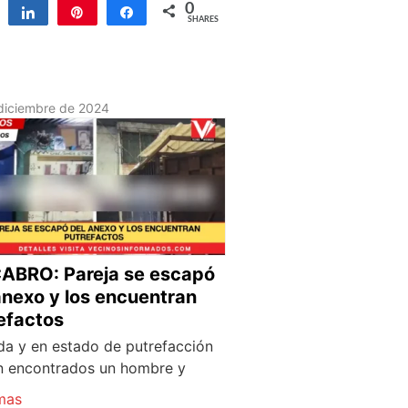
0
Tweet
Share
Pin
Share
SHARES
diciembre de 2024
BRO: Pareja se escapó
anexo y los encuentran
efactos
ida y en estado de putrefacción
n encontrados un hombre y
mas