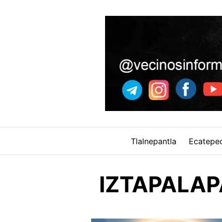
Skip
to
content
Tlalnepantla
Ecatepe
IZTAPALAP