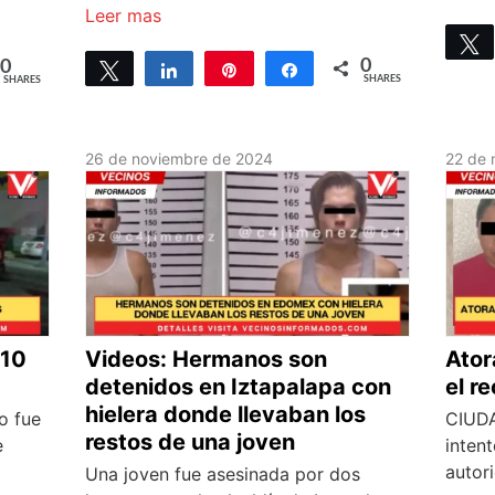
Leer mas
0
0
Tweet
Share
Pin
Share
SHARES
SHARES
26 de noviembre de 2024
22 de 
 10
Videos: Hermanos son
Ator
detenidos en Iztapalapa con
el r
hielera donde llevaban los
o fue
CIUDA
restos de una joven
e
intent
autori
Una joven fue asesinada por dos