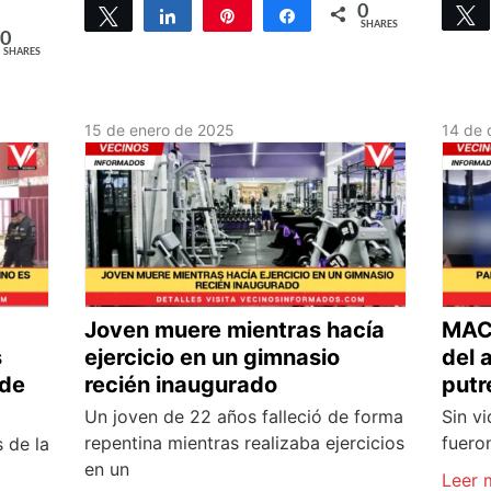
0
Tweet
Share
Pin
Share
SHARES
0
SHARES
15 de enero de 2025
14 de 
Joven muere mientras hacía
MACA
s
ejercicio en un gimnasio
del 
 de
recién inaugurado
putr
Un joven de 22 años falleció de forma
Sin v
repentina mientras realizaba ejercicios
fuero
 de la
en un
Leer 