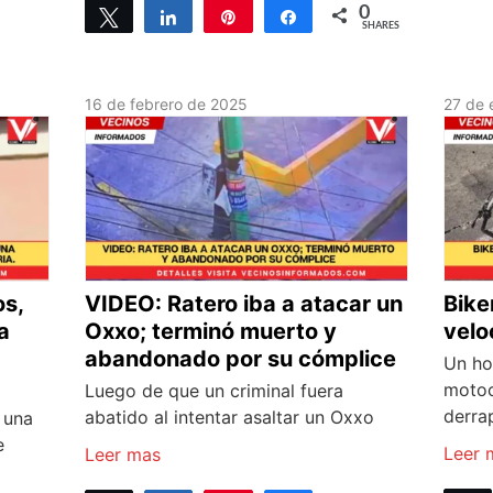
0
Tweet
Share
Pin
Share
SHARES
16 de febrero de 2025
27 de 
os,
VIDEO: Ratero iba a atacar un
Bike
a
Oxxo; terminó muerto y
velo
abandonado por su cómplice
Un ho
motoc
Luego de que un criminal fuera
derrap
abatido al intentar asaltar un Oxxo
 una
e
Leer 
Leer mas