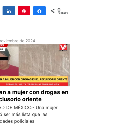
0
Tweet
Share
Pin
Share
SHARES
noviembre de 2024
an a mujer con drogas en
eclusorio oriente
D DE MÉXICO.- Una mujer
ó ser más lista que las
dades policiales