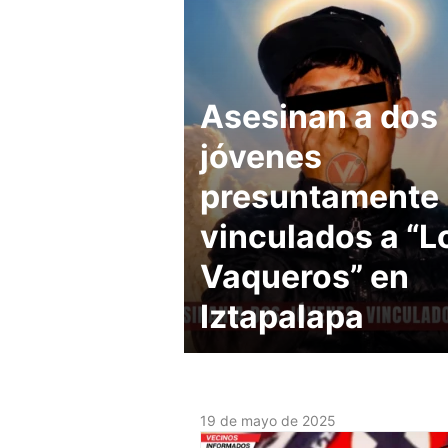
Asesinan a dos
jóvenes
presuntamente
vinculados a “L
Vaqueros” en
Iztapalapa
19 de mayo de 2025