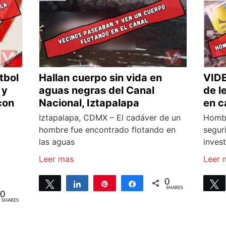
tbol
Hallan cuerpo sin vida en
VIDE
 y
aguas negras del Canal
de l
con
Nacional, Iztapalapa
en c
Iztapalapa, CDMX – El cadáver de un
Hombr
hombre fue encontrado flotando en
segur
las aguas
invest
Leer mas
Leer 
0
Tweet
Share
Pin
Share
SHARES
0
SHARES