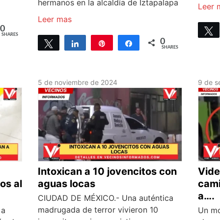
hermanos en la alcaldía de Iztapalapa
Leer 
Leer mas
0
SHARES
0
Tweet
Share
Pin
Share
SHARES
5 de noviembre de 2024
9 de s
Intoxican a 10 jovencitos con
Vide
os al
aguas locas
cami
a….
CIUDAD DE MÉXICO.- Una auténtica
madrugada de terror vivieron 10
 a
Un mo