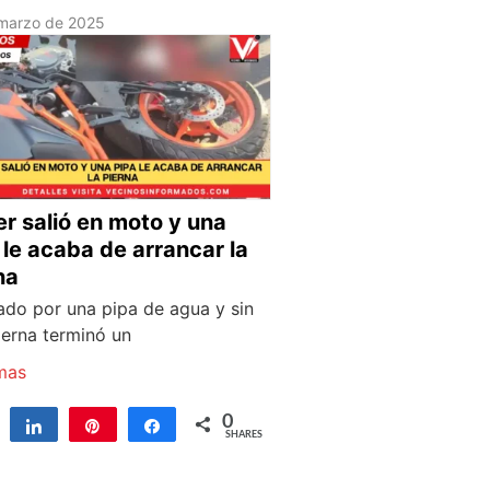
marzo de 2025
er salió en moto y una
 le acaba de arrancar la
na
lado por una pipa de agua y sin
ierna terminó un
mas
0
Tweet
Share
Pin
Share
SHARES