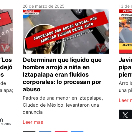
26 de marzo de 2025
13 de 
‘Los
Determinan que líquido que
Javi
 dejó
hombre arrojó a niña en
pipa
os
Iztapalapa eran fluidos
pier
corporales: lo procesan por
 de
Arrol
abuso
alapa;
una p
Padres de una menor en Iztapalapa,
Leer 
Ciudad de México, levantaron una
denuncia
0
Leer mas
SHARES