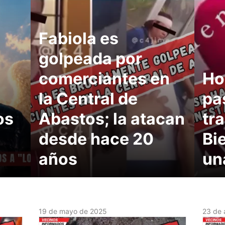
Fabiola es
golpeada por
comerciantes en
Ho
la Central de
pa
os
Abastos; la atacan
tr
desde hace 20
Bi
años
un
19 de mayo de 2025
23 de 