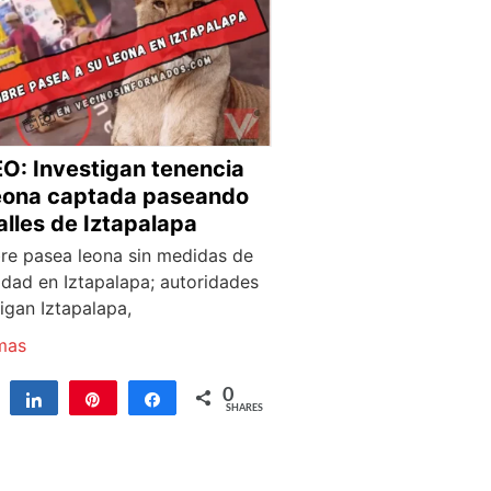
O: Investigan tenencia
eona captada paseando
alles de Iztapalapa
e pasea leona sin medidas de
idad en Iztapalapa; autoridades
igan Iztapalapa,
mas
0
Tweet
Share
Pin
Share
SHARES